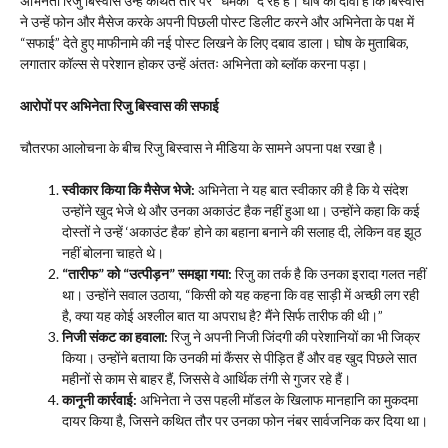
अभिनेता रिजु बिस्वास उन्हें कथित तौर पर “धमकी” दे रहे हैं। घोष का दावा है कि बिस्वास
ने उन्हें फोन और मैसेज करके अपनी पिछली पोस्ट डिलीट करने और अभिनेता के पक्ष में
“सफाई” देते हुए माफीनामे की नई पोस्ट लिखने के लिए दबाव डाला। घोष के मुताबिक,
लगातार कॉल्स से परेशान होकर उन्हें अंततः अभिनेता को ब्लॉक करना पड़ा।
आरोपों पर अभिनेता रिजु बिस्वास की सफाई
​चौतरफा आलोचना के बीच रिजु बिस्वास ने मीडिया के सामने अपना पक्ष रखा है।
स्वीकार किया कि मैसेज भेजे:
अभिनेता ने यह बात स्वीकार की है कि ये संदेश
उन्होंने खुद भेजे थे और उनका अकाउंट हैक नहीं हुआ था। उन्होंने कहा कि कई
दोस्तों ने उन्हें ‘अकाउंट हैक’ होने का बहाना बनाने की सलाह दी, लेकिन वह झूठ
नहीं बोलना चाहते थे।
“तारीफ” को “उत्पीड़न” समझा गया:
रिजु का तर्क है कि उनका इरादा गलत नहीं
था। उन्होंने सवाल उठाया, “किसी को यह कहना कि वह साड़ी में अच्छी लग रही
है, क्या यह कोई अश्लील बात या अपराध है? मैंने सिर्फ तारीफ की थी।”
निजी संकट का हवाला:
रिजु ने अपनी निजी जिंदगी की परेशानियों का भी जिक्र
किया। उन्होंने बताया कि उनकी मां कैंसर से पीड़ित हैं और वह खुद पिछले सात
महीनों से काम से बाहर हैं, जिससे वे आर्थिक तंगी से गुजर रहे हैं।
कानूनी कार्रवाई:
अभिनेता ने उस पहली मॉडल के खिलाफ मानहानि का मुकदमा
दायर किया है, जिसने कथित तौर पर उनका फोन नंबर सार्वजनिक कर दिया था।