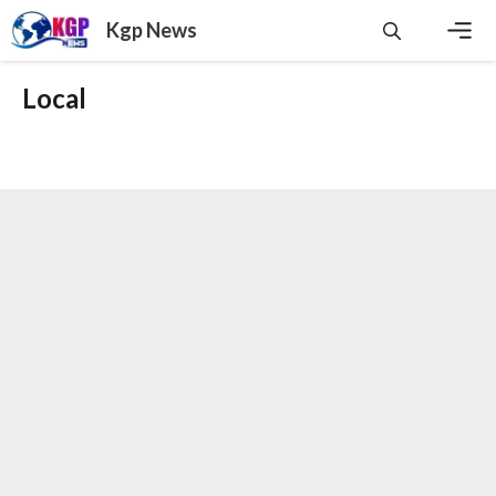
Skip
Kgp News
to
content
Men
Local