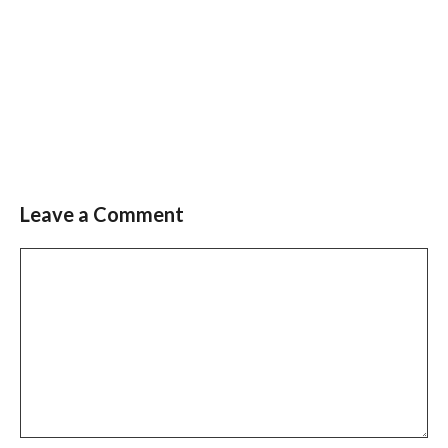
Leave a Comment
Slide 3 of 6
Comment