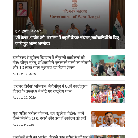
August 10, 2026
7वें वेतन आयोग की ‘नबान्न’ में पहली बैठक संपन्न, कर्मचारियों के लिए
जारी हुए अहम अपडेट!
हालीशहर में पुलिस हिरासत में टीएमसी कार्यकर्ता की
मौत: सीएम शुभेंदु अधिकारी ने मृतक की पत्नी को नौकरी
और 10 लाख रुपये मुआवजे का किया ऐलान
August 10, 2026
​’हर घर तिरंगा’ अभियान: मेदिनीपुर में 80वें स्वतंत्रता
दिवस के उपलक्ष्य में बांटे गए राष्ट्रीय ध्वज
August 10, 2026
युवा शक्ति भरोसा योजना: कब खुलेगा पोर्टल? जानें
किसे मिलेंगे 3000 रुपये और क्या हैं आवेदन की शर्तें
August 9, 2026
इलाके में चोरों का आतंक: पिछले कुछ महीनों में की घरों में