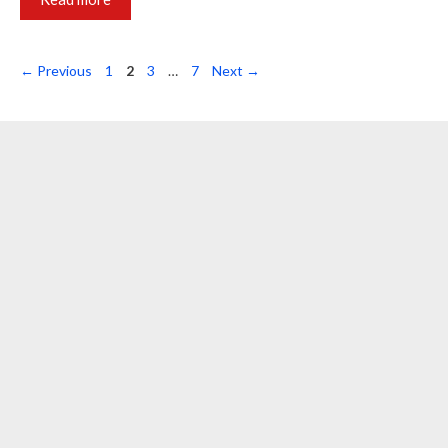
Page
Page
Page
Page
←
Previous
1
2
3
…
7
Next
→