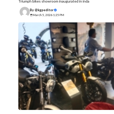
Triumph bikes showroom inaugurated in inda
By
@kgpeditor
March 5, 2026 1:25 PM