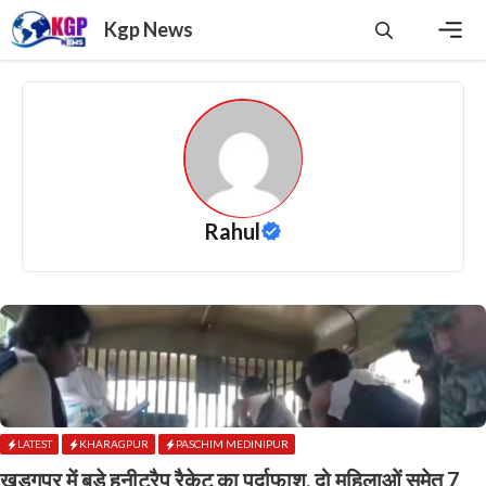
Skip
Kgp News
to
content
Men
Rahul
LATEST
KHARAGPUR
PASCHIM MEDINIPUR
खड़गपुर में बड़े हनीट्रैप रैकेट का पर्दाफाश, दो महिलाओं समेत 7