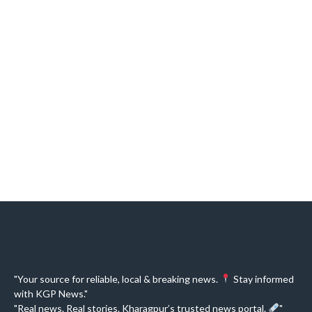
"Your source for reliable, local & breaking news.
Stay informed
with KGP News."
"Real news. Real stories. Kharagpur’s trusted news portal.
"