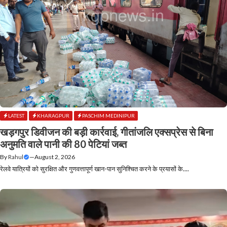
LATEST
KHARAGPUR
PASCHIM MEDINIPUR
खड़गपुर डिवीजन की बड़ी कार्रवाई, गीतांजलि एक्सप्रेस से बिना
अनुमति वाले पानी की 80 पेटियां जब्त
By
Rahul
—
August 2, 2026
रेलवे यात्रियों को सुरक्षित और गुणवत्तापूर्ण खान-पान सुनिश्चित करने के प्रयासों के....