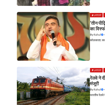
LATEST
​’तीन पीढ
का विस्
By
Rahul
कोलकाता: कल ध
LATEST
रेलवे ने
मंजूरी
By
Rahul
भारतीय रेलवे 