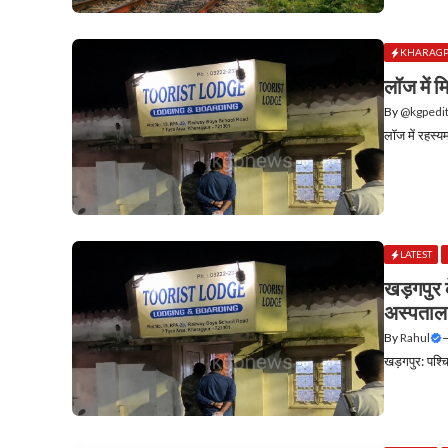
KHARAG
लॉज में म
By
@kgpedi
लॉज में रहस्यम
LATEST
खड़गपुर क
अस्पताल म
By
Rahul
खड़गपुर: पश्च