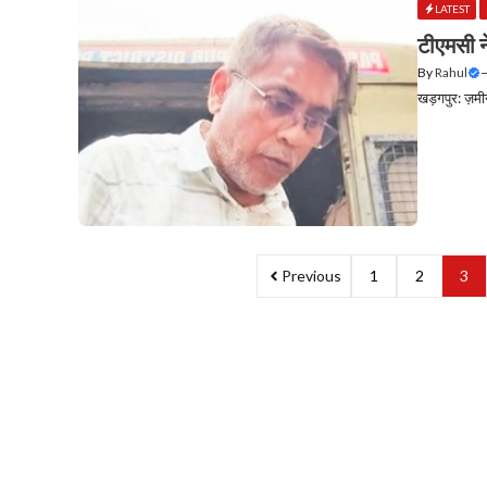
LATEST
टीएमसी न
By
Rahul
खड़गपुर: ज़मीन
Previous
1
2
3