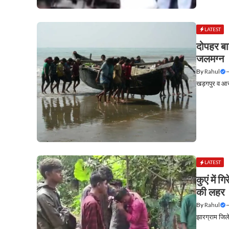
LATEST
दोपहर बा
जलमग्न
By
Rahul
खड़गपुर व आसप
LATEST
कुएं में 
की लहर
By
Rahul
झारग्राम जिले 