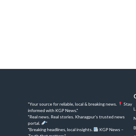
"Your source for reliable, local & breaking news.
Stay
L
informed with KGP News."
"Real news. Real stories. Kharagpur’s trusted news
N
portal.
"
B
"Breaking headlines, local insights.
KGP News –
Truth that matters."