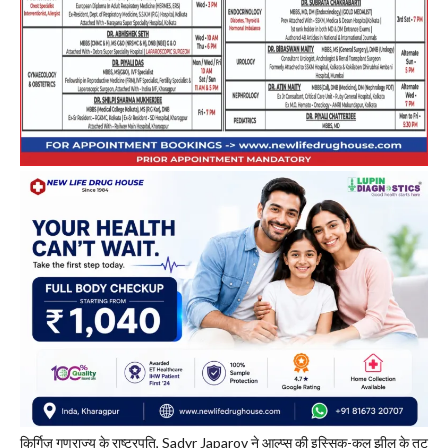
किर्गिज़ गणराज्य के राष्ट्रपति, Sadyr Japarov ने आल्प्स की इस्सिक-कुल झील के तट