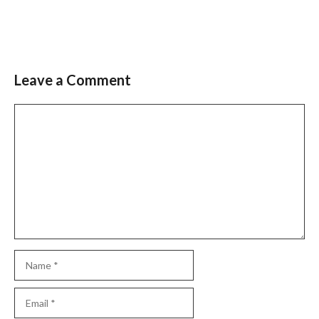
Leave a Comment
Slide 3 of 6
Comment
Name
Email