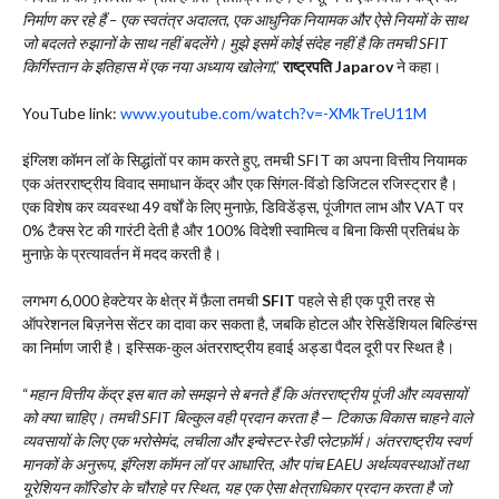
निर्माण कर रहे हैं – एक स्वतंत्र अदालत, एक आधुनिक नियामक और ऐसे नियमों के साथ
जो बदलते रुझानों के साथ नहीं बदलेंगे। मुझे इसमें कोई संदेह नहीं है कि तमची SFIT
किर्गिस्तान के इतिहास में एक नया अध्याय खोलेगा
,”
राष्ट्रपति Japarov
ने कहा।
YouTube link:
www.youtube.com/
watch?v=-XMkTreU11M
इंग्लिश कॉमन लॉ के सिद्धांतों पर काम करते हुए, तमची SFIT का अपना वित्तीय नियामक
एक अंतरराष्ट्रीय विवाद समाधान केंद्र और एक सिंगल-विंडो डिजिटल रजिस्ट्रार है।
एक विशेष कर व्यवस्था 49 वर्षों के लिए मुनाफ़े, डिविडेंड्स, पूंजीगत लाभ और VAT पर
0% टैक्स रेट की गारंटी देती है और 100% विदेशी स्वामित्व व बिना किसी प्रतिबंध के
मुनाफ़े के प्रत्यावर्तन में मदद करती है।
लगभग 6,000 हेक्टेयर के क्षेत्र में फ़ैला तमची
SFIT
पहले से ही एक पूरी तरह से
ऑपरेशनल बिज़नेस सेंटर का दावा कर सकता है, जबकि होटल और रेसिडेंशियल बिल्डिंग्स
का निर्माण जारी है। इस्सिक-कुल अंतरराष्ट्रीय हवाई अड्डा पैदल दूरी पर स्थित है।
“
महान वित्तीय केंद्र इस बात को समझने से बनते हैं कि अंतरराष्ट्रीय पूंजी और व्यवसायों
को क्या चाहिए। तमची SFIT बिल्कुल वही प्रदान करता है — टिकाऊ विकास चाहने वाले
व्यवसायों के लिए एक भरोसेमंद, लचीला और इन्वेस्टर-रेडी प्लेटफ़ॉर्म। अंतरराष्ट्रीय स्वर्ण
मानकों के अनुरूप, इंग्लिश कॉमन लॉ पर आधारित, और पांच EAEU अर्थव्यवस्थाओं तथा
यूरेशियन कॉरिडोर के चौराहे पर स्थित, यह एक ऐसा क्षेत्राधिकार प्रदान करता है जो