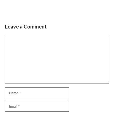
Leave a Comment
Slide 3 of 6
Comment
Name
Email