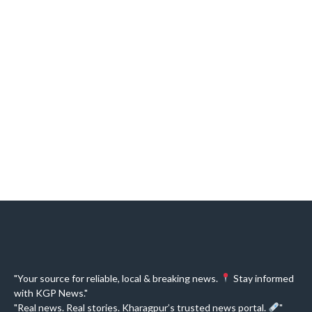
"Your source for reliable, local & breaking news.
Stay informed
with KGP News."
"Real news. Real stories. Kharagpur’s trusted news portal.
"