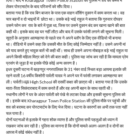
दिया। बाद में Kharagpur Town Police Station की पुलिस ने शव को कब्जे में
लेकर पोस्टमार्टम के बाद परिजनों को सौंप दिया।
बताया गया है कि राव बिग बाजार के पास एक वाहन वॉशिंग दुकान में काम करता था। वह
चार बहनों व दो भाइयों में छोटा था। उसके बड़े भाई राहुल ने बताया कि गुरुवार दोपहर
उसने फोन कर राव के बारे में पूछा था, जिस पर उसने दुकान बंद कर खाना खाने की बात
कही थी। इसके बाद वह घर नहीं लौटा और बाद में उसके फांसी लगाने की सूचना मिली।
सूत्रों के अनुसार आत्महत्या से पहले राव ने अपने ब्लॉग के लिए एक वीडियो भी बनाया
था। वीडियो में उसने कहा कि उसकी मौत के लिए कोई जिम्मेदार नहीं है। उसने अपनी मां
को याद करते हुए भावुक बातें भी कही थीं। साथ ही उसने अपना मोबाइल बड़े भाई राहुल या
अपने किसी महिला मित्र को देने की बात कही। पुलिस यह जांच कर रही है कि मामला प्रेम
प्रसंग से जुड़ा है या इसके पीछे कोई अन्य कारण है।
इधर दूसरी घटना में खड़गपुर नगरपालिका के 31 नंबर वार्ड स्थित बड़ा आयमा इलाके की
रहने वाली 16 वर्षीय किशोरी पार्वती यादव ने अपने घर में फांसी लगाकर आत्महत्या कर
ली। पार्वती Hijli High School की दसवीं कक्षा की छात्रा थी। बताया गया है कि उसके
माता-पिता सिकंदराबाद में काम करते हैं और वह अपनी बहन के साथ रहती थी।
स्थानीय लोगों ने घर के अंदर पार्वती को पंखे से लटका देखा और इसकी सूचना पुलिस को
दी। इसके बाद Kharagpur Town Police Station की पुलिस मौके पर पहुंची और
शव को बरामद कर पोस्टमार्टम के लिए भेज दिया। घटना के कारणों का अभी तक पता नहीं
चल पाया है।
दोनों घटनाओं से इलाके में गहरा शोक व्याप्त है और पुलिस सभी पहलुओं को ध्यान में
रखकर जांच कर रही है। पुलिस का मानना है कि दोनों मामले अलग-अलग है व दोनों का
आपस में कोई संबंध नहीं है।