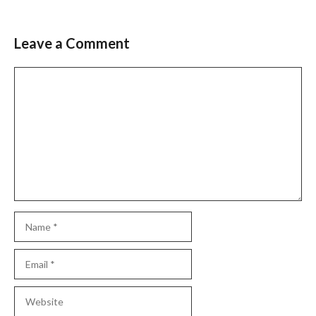
तैयारियां जोरो पर
Leave a Comment
Slide 3 of 6
Comment
Name
Email
Website