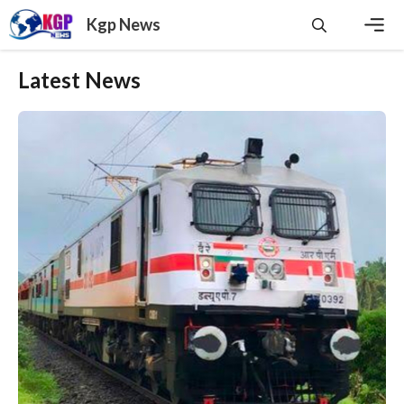
Skip
Kgp News
to
content
Men
Latest News